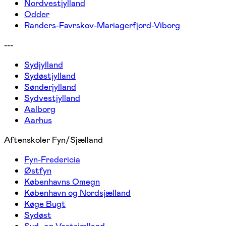
Nordvestjylland
Odder
Randers-Favrskov-Mariagerfjord-Viborg
---
Sydjylland
Sydøstjylland
Sønderjylland
Sydvestjylland
Aalborg
Aarhus
Aftenskoler Fyn/Sjælland
Fyn-Fredericia
Østfyn
Københavns Omegn
København og Nordsjælland
Køge Bugt
Sydøst