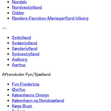
Nordals
Nordvestjylland
Odder
Randers-Favrskov-Mariagerfjord-Viborg
---
Sydjylland
Sydøstjylland
Sønderjylland
Sydvestjylland
Aalborg
Aarhus
Aftenskoler Fyn/Sjælland
Fyn-Fredericia
Østfyn
Københavns Omegn
København og Nordsjælland
Køge Bugt