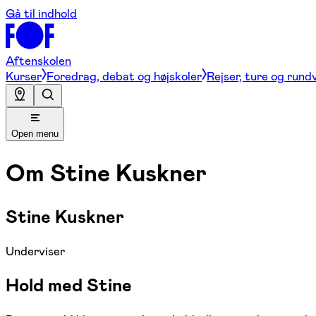
Gå til indhold
Aftenskolen
Kurser
Foredrag, debat og højskoler
Rejser, ture og rund
Open menu
Om
Stine Kuskner
Stine Kuskner
Underviser
Hold med Stine