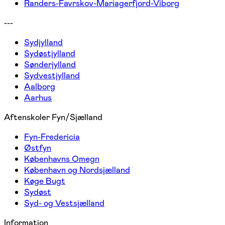
Randers-Favrskov-Mariagerfjord-Viborg
---
Sydjylland
Sydøstjylland
Sønderjylland
Sydvestjylland
Aalborg
Aarhus
Aftenskoler Fyn/Sjælland
Fyn-Fredericia
Østfyn
Københavns Omegn
København og Nordsjælland
Køge Bugt
Sydøst
Syd- og Vestsjælland
Information