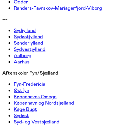
Odder
Randers-Favrskov-Mariagerfjord-Viborg
---
Sydjylland
Sydøstjylland
Sønderjylland
Sydvestjylland
Aalborg
Aarhus
Aftenskoler Fyn/Sjælland
Fyn-Fredericia
Østfyn
Københavns Omegn
København og Nordsjælland
Køge Bugt
Sydøst
Syd- og Vestsjælland