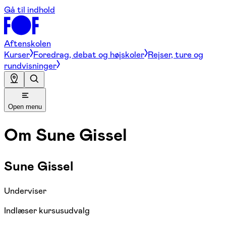
Gå til indhold
Aftenskolen
Kurser
Foredrag, debat og højskoler
Rejser, ture og
rundvisninger
Open menu
Om
Sune Gissel
Sune Gissel
Underviser
Indlæser kursusudvalg