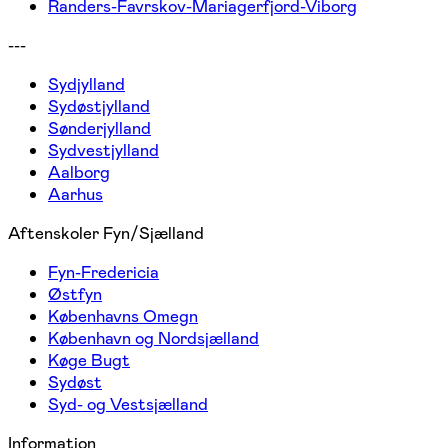
Randers-Favrskov-Mariagerfjord-Viborg
---
Sydjylland
Sydøstjylland
Sønderjylland
Sydvestjylland
Aalborg
Aarhus
Aftenskoler Fyn/Sjælland
Fyn-Fredericia
Østfyn
Københavns Omegn
København og Nordsjælland
Køge Bugt
Sydøst
Syd- og Vestsjælland
Information