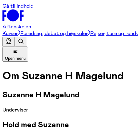
Gå til indhold
Aftenskolen
Kurser
Foredrag, debat og højskoler
Rejser, ture og rund
Open menu
Om
Suzanne H Magelund
Suzanne H Magelund
Underviser
Hold med Suzanne