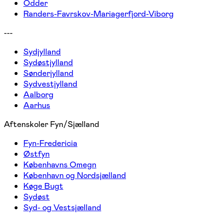
Odder
Randers-Favrskov-Mariagerfjord-Viborg
---
Sydjylland
Sydøstjylland
Sønderjylland
Sydvestjylland
Aalborg
Aarhus
Aftenskoler Fyn/Sjælland
Fyn-Fredericia
Østfyn
Københavns Omegn
København og Nordsjælland
Køge Bugt
Sydøst
Syd- og Vestsjælland