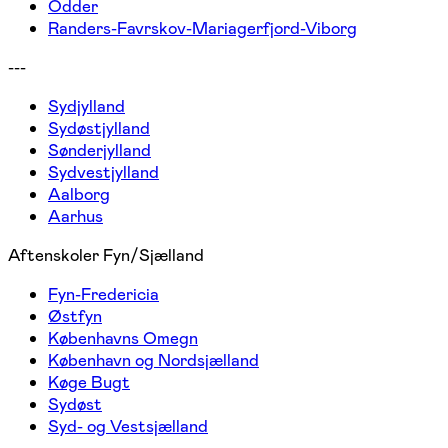
Odder
Randers-Favrskov-Mariagerfjord-Viborg
---
Sydjylland
Sydøstjylland
Sønderjylland
Sydvestjylland
Aalborg
Aarhus
Aftenskoler Fyn/Sjælland
Fyn-Fredericia
Østfyn
Københavns Omegn
København og Nordsjælland
Køge Bugt
Sydøst
Syd- og Vestsjælland