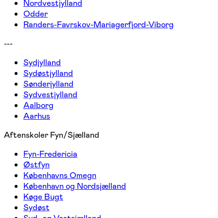
Nordvestjylland
Odder
Randers-Favrskov-Mariagerfjord-Viborg
---
Sydjylland
Sydøstjylland
Sønderjylland
Sydvestjylland
Aalborg
Aarhus
Aftenskoler Fyn/Sjælland
Fyn-Fredericia
Østfyn
Københavns Omegn
København og Nordsjælland
Køge Bugt
Sydøst