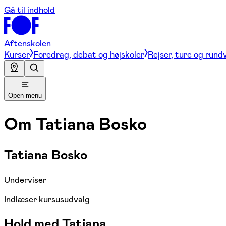
Gå til indhold
Aftenskolen
Kurser
Foredrag, debat og højskoler
Rejser, ture og rund
Open menu
Om
Tatiana Bosko
Tatiana Bosko
Underviser
Indlæser kursusudvalg
Hold med Tatiana