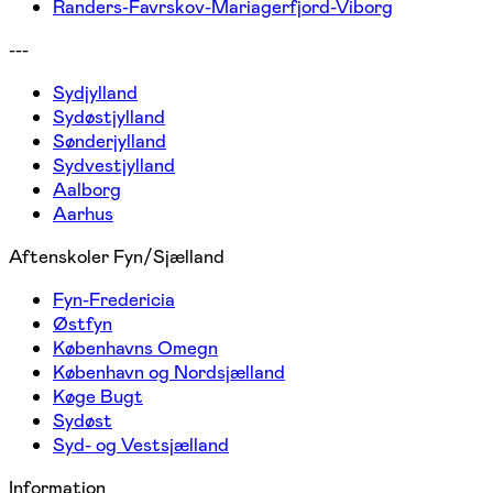
Randers-Favrskov-Mariagerfjord-Viborg
---
Sydjylland
Sydøstjylland
Sønderjylland
Sydvestjylland
Aalborg
Aarhus
Aftenskoler Fyn/Sjælland
Fyn-Fredericia
Østfyn
Københavns Omegn
København og Nordsjælland
Køge Bugt
Sydøst
Syd- og Vestsjælland
Information