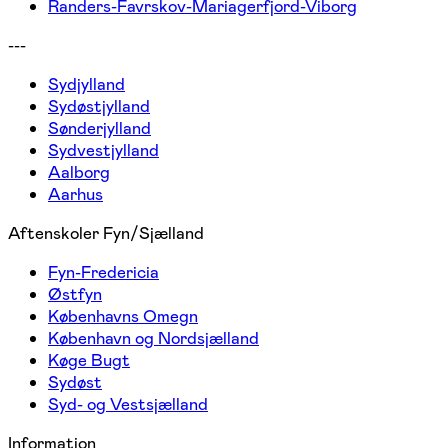
Randers-Favrskov-Mariagerfjord-Viborg
---
Sydjylland
Sydøstjylland
Sønderjylland
Sydvestjylland
Aalborg
Aarhus
Aftenskoler Fyn/Sjælland
Fyn-Fredericia
Østfyn
Københavns Omegn
København og Nordsjælland
Køge Bugt
Sydøst
Syd- og Vestsjælland
Information