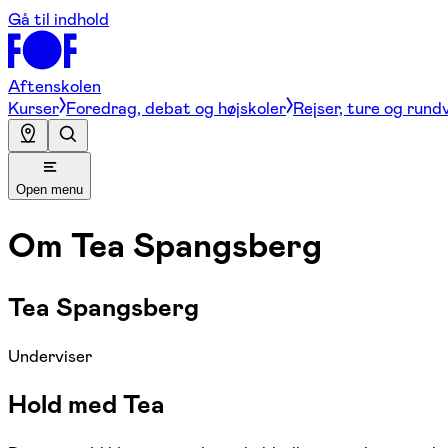
Gå til indhold
Aftenskolen
Kurser
Foredrag, debat og højskoler
Rejser, ture og rund
Open menu
Om
Tea Spangsberg
Tea Spangsberg
Underviser
Hold med Tea