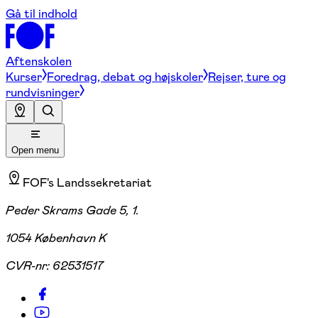
Gå til indhold
Aftenskolen
Kurser
Foredrag, debat og højskoler
Rejser, ture og
rundvisninger
Open menu
FOF's Landssekretariat
Peder Skrams Gade 5, 1.
1054 København K
CVR-nr:
62531517