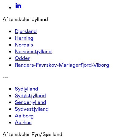
Aftenskoler Jylland
Djursland
Herning
Nordals
Nordvestjylland
Odder
Randers-Favrskov-Mariagerfjord-Viborg
---
Sydjylland
Sydøstjylland
Sønderjylland
Sydvestjylland
Aalborg
Aarhus
Aftenskoler Fyn/Sjælland