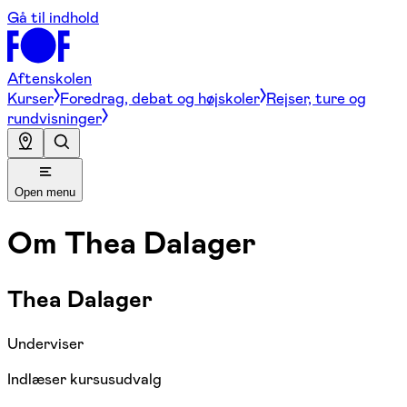
Gå til indhold
Aftenskolen
Kurser
Foredrag, debat og højskoler
Rejser, ture og
rundvisninger
Open menu
Om
Thea Dalager
Thea Dalager
Underviser
Indlæser kursusudvalg