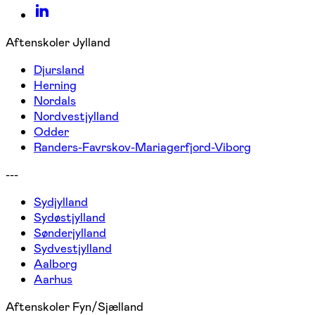
Aftenskoler Jylland
Djursland
Herning
Nordals
Nordvestjylland
Odder
Randers-Favrskov-Mariagerfjord-Viborg
---
Sydjylland
Sydøstjylland
Sønderjylland
Sydvestjylland
Aalborg
Aarhus
Aftenskoler Fyn/Sjælland