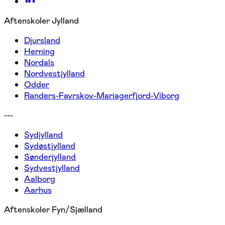
Aftenskoler Jylland
Djursland
Herning
Nordals
Nordvestjylland
Odder
Randers-Favrskov-Mariagerfjord-Viborg
---
Sydjylland
Sydøstjylland
Sønderjylland
Sydvestjylland
Aalborg
Aarhus
Aftenskoler Fyn/Sjælland