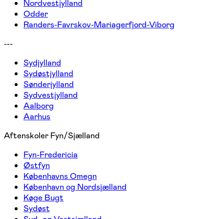
Nordvestjylland
Odder
Randers-Favrskov-Mariagerfjord-Viborg
---
Sydjylland
Sydøstjylland
Sønderjylland
Sydvestjylland
Aalborg
Aarhus
Aftenskoler Fyn/Sjælland
Fyn-Fredericia
Østfyn
Københavns Omegn
København og Nordsjælland
Køge Bugt
Sydøst