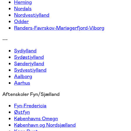
Herning
Nordals
Nordvestjylland
Odder
Randers-Favrskov-Mariagerfjord-Viborg
---
Sydjylland
Sydøstjylland
Sønderjylland
Sydvestjylland
Aalborg
Aarhus
Aftenskoler Fyn/Sjælland
Fyn-Fredericia
Østfyn
Københavns Omegn
København og Nordsjælland