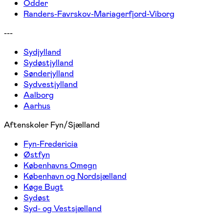
Odder
Randers-Favrskov-Mariagerfjord-Viborg
---
Sydjylland
Sydøstjylland
Sønderjylland
Sydvestjylland
Aalborg
Aarhus
Aftenskoler Fyn/Sjælland
Fyn-Fredericia
Østfyn
Københavns Omegn
København og Nordsjælland
Køge Bugt
Sydøst
Syd- og Vestsjælland