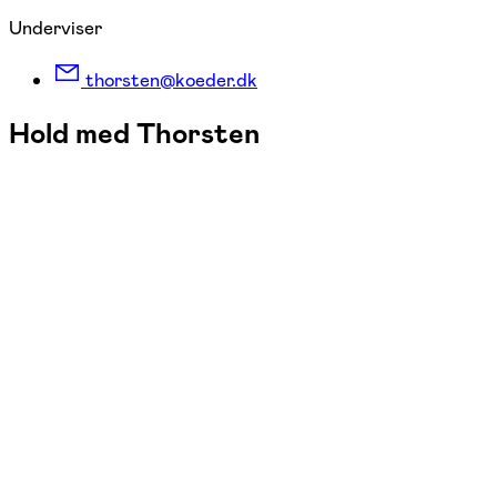
Underviser
thorsten@koeder.dk
Hold med Thorsten
FOF Aalborg
Se hold
Tysk A2
man. 17:00 - 18:40
Start 14/09