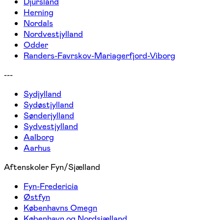
Djursland
Herning
Nordals
Nordvestjylland
Odder
Randers-Favrskov-Mariagerfjord-Viborg
---
Sydjylland
Sydøstjylland
Sønderjylland
Sydvestjylland
Aalborg
Aarhus
Aftenskoler Fyn/Sjælland
Fyn-Fredericia
Østfyn
Københavns Omegn
København og Nordsjælland