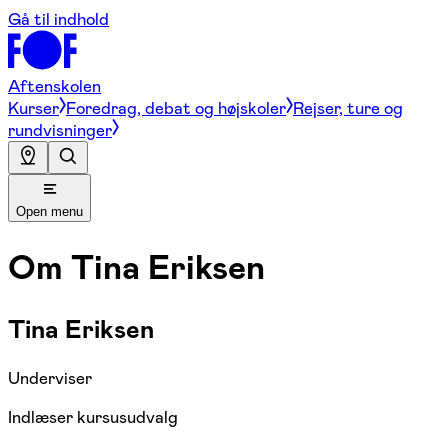
Gå til indhold
Aftenskolen
Kurser
Foredrag, debat og højskoler
Rejser, ture og
rundvisninger
Open menu
Om
Tina Eriksen
Tina Eriksen
Underviser
Indlæser kursusudvalg