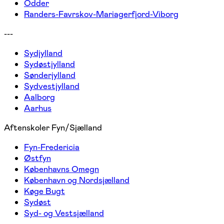
Odder
Randers-Favrskov-Mariagerfjord-Viborg
---
Sydjylland
Sydøstjylland
Sønderjylland
Sydvestjylland
Aalborg
Aarhus
Aftenskoler Fyn/Sjælland
Fyn-Fredericia
Østfyn
Københavns Omegn
København og Nordsjælland
Køge Bugt
Sydøst
Syd- og Vestsjælland