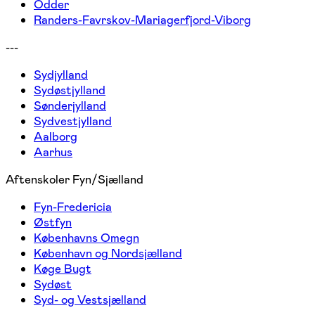
Odder
Randers-Favrskov-Mariagerfjord-Viborg
---
Sydjylland
Sydøstjylland
Sønderjylland
Sydvestjylland
Aalborg
Aarhus
Aftenskoler Fyn/Sjælland
Fyn-Fredericia
Østfyn
Københavns Omegn
København og Nordsjælland
Køge Bugt
Sydøst
Syd- og Vestsjælland