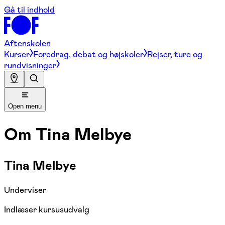
Gå til indhold
Aftenskolen
Kurser
Foredrag, debat og højskoler
Rejser, ture og
rundvisninger
Open menu
Om
Tina Melbye
Tina Melbye
Underviser
Indlæser kursusudvalg