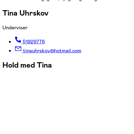
Tina Uhrskov
Underviser
51929776
tinauhrskov@hotmail.com
Hold med Tina
FOF København og Nordsjælland
Se hold
Kreativt maleri og billedproces