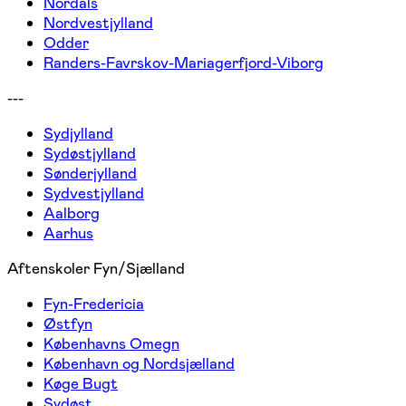
Nordals
Nordvestjylland
Odder
Randers-Favrskov-Mariagerfjord-Viborg
---
Sydjylland
Sydøstjylland
Sønderjylland
Sydvestjylland
Aalborg
Aarhus
Aftenskoler Fyn/Sjælland
Fyn-Fredericia
Østfyn
Københavns Omegn
København og Nordsjælland
Køge Bugt
Sydøst