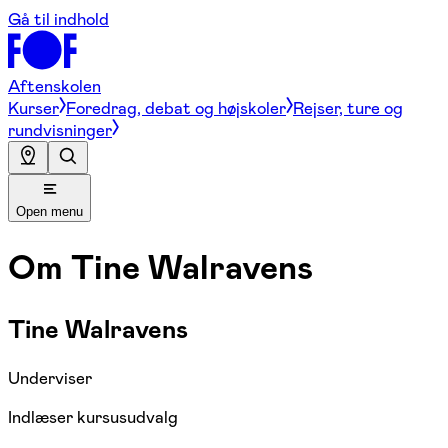
Gå til indhold
Aftenskolen
Kurser
Foredrag, debat og højskoler
Rejser, ture og
rundvisninger
Open menu
Om
Tine Walravens
Tine Walravens
Underviser
Indlæser kursusudvalg