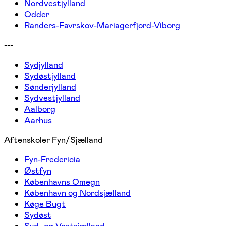
Nordvestjylland
Odder
Randers-Favrskov-Mariagerfjord-Viborg
---
Sydjylland
Sydøstjylland
Sønderjylland
Sydvestjylland
Aalborg
Aarhus
Aftenskoler Fyn/Sjælland
Fyn-Fredericia
Østfyn
Københavns Omegn
København og Nordsjælland
Køge Bugt
Sydøst