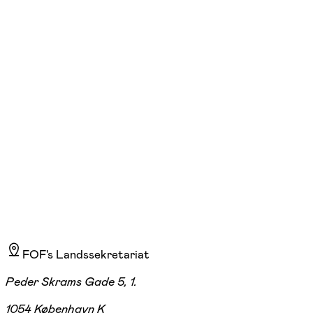
weekendkursus
lør. 12:00 - 14:35
Start 14/11
Søborg, Maglegårds Allé, Søborg
600,00 kr.
FOF's Landssekretariat
Peder Skrams Gade 5, 1.
1054 København K