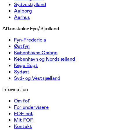
Sydvestjylland
Aalborg
Aarhus
Aftenskoler Fyn/Sjælland
Fyn-Fredericia
Østfyn
Københavns Omegn
København og Nordsjælland
Køge Bugt
Sydøst
Syd- og Vestsjælland
Information
Om fof
For undervisere
FOF-net
Mit FOF
Kontakt