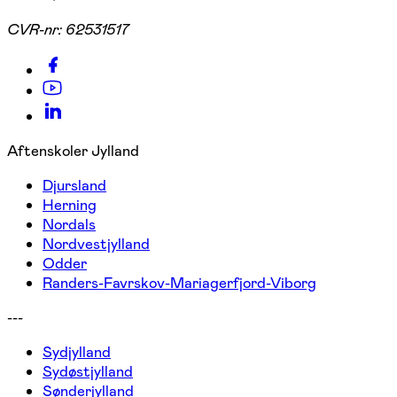
CVR-nr:
62531517
Aftenskoler Jylland
Djursland
Herning
Nordals
Nordvestjylland
Odder
Randers-Favrskov-Mariagerfjord-Viborg
---
Sydjylland
Sydøstjylland
Sønderjylland