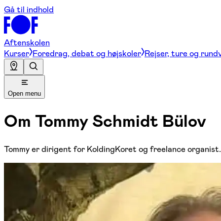
Gå til indhold
Aftenskolen
Kurser
Foredrag, debat og højskoler
Rejser, ture og rund
Open menu
Om
Tommy Schmidt Bülov
Tommy er dirigent for KoldingKoret og freelance organist.