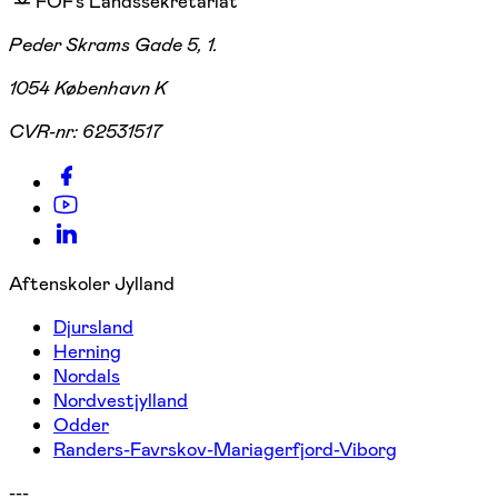
FOF's Landssekretariat
Peder Skrams Gade 5, 1.
1054 København K
CVR-nr:
62531517
Aftenskoler Jylland
Djursland
Herning
Nordals
Nordvestjylland
Odder
Randers-Favrskov-Mariagerfjord-Viborg
---