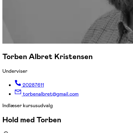
Torben Albret Kristensen
Underviser
20287611
torbenalbret@gmail.com
Indlæser kursusudvalg
Hold med Torben