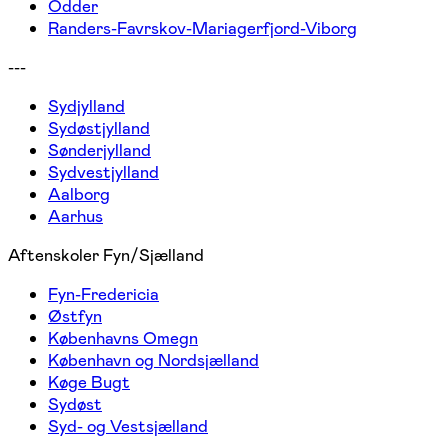
Odder
Randers-Favrskov-Mariagerfjord-Viborg
---
Sydjylland
Sydøstjylland
Sønderjylland
Sydvestjylland
Aalborg
Aarhus
Aftenskoler Fyn/Sjælland
Fyn-Fredericia
Østfyn
Københavns Omegn
København og Nordsjælland
Køge Bugt
Sydøst
Syd- og Vestsjælland