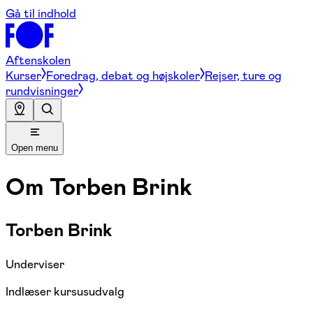
Gå til indhold
Aftenskolen
Kurser
Foredrag, debat og højskoler
Rejser, ture og
rundvisninger
Open menu
Om
Torben Brink
Torben Brink
Underviser
Indlæser kursusudvalg