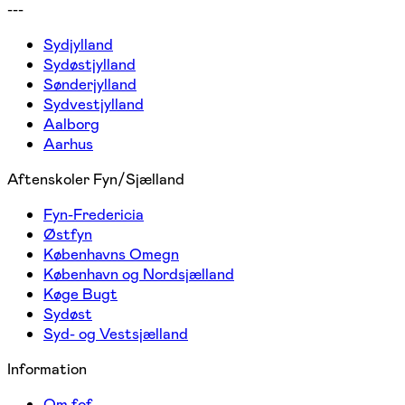
---
Sydjylland
Sydøstjylland
Sønderjylland
Sydvestjylland
Aalborg
Aarhus
Aftenskoler Fyn/Sjælland
Fyn-Fredericia
Østfyn
Københavns Omegn
København og Nordsjælland
Køge Bugt
Sydøst
Syd- og Vestsjælland
Information
Om fof