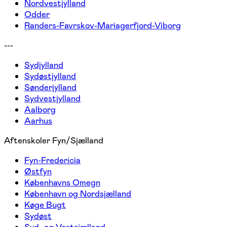
Nordvestjylland
Odder
Randers-Favrskov-Mariagerfjord-Viborg
---
Sydjylland
Sydøstjylland
Sønderjylland
Sydvestjylland
Aalborg
Aarhus
Aftenskoler Fyn/Sjælland
Fyn-Fredericia
Østfyn
Københavns Omegn
København og Nordsjælland
Køge Bugt
Sydøst