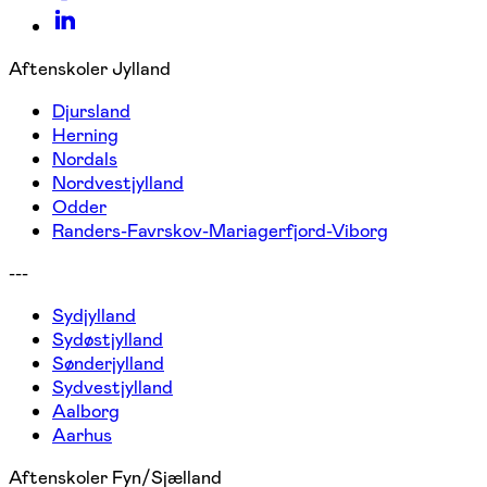
Aftenskoler Jylland
Djursland
Herning
Nordals
Nordvestjylland
Odder
Randers-Favrskov-Mariagerfjord-Viborg
---
Sydjylland
Sydøstjylland
Sønderjylland
Sydvestjylland
Aalborg
Aarhus
Aftenskoler Fyn/Sjælland