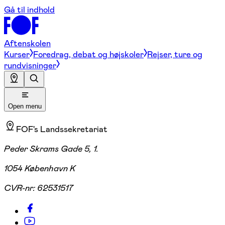
Gå til indhold
Aftenskolen
Kurser
Foredrag, debat og højskoler
Rejser, ture og
rundvisninger
Open menu
FOF's Landssekretariat
Peder Skrams Gade 5, 1.
1054 København K
CVR-nr:
62531517