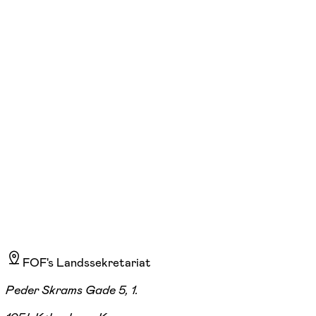
Munkebokoret
man. 18:30 - 20:45
Start 17/08
Toften 600, Munkebo
785,00 kr.
FOF's Landssekretariat
Peder Skrams Gade 5, 1.