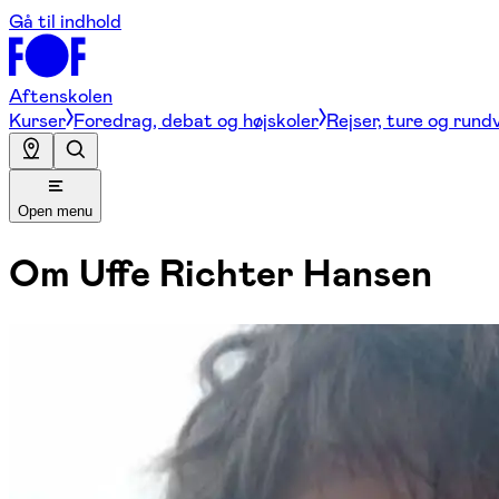
Gå til indhold
Aftenskolen
Kurser
Foredrag, debat og højskoler
Rejser, ture og rund
Open menu
Om
Uffe Richter Hansen