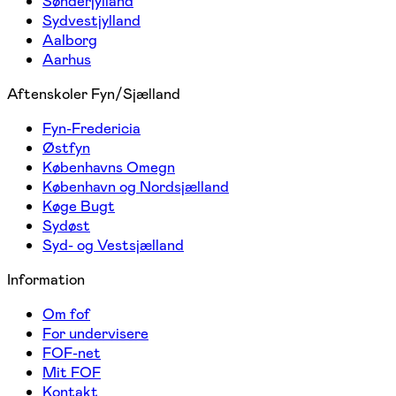
Sønderjylland
Sydvestjylland
Aalborg
Aarhus
Aftenskoler Fyn/Sjælland
Fyn-Fredericia
Østfyn
Københavns Omegn
København og Nordsjælland
Køge Bugt
Sydøst
Syd- og Vestsjælland
Information
Om fof
For undervisere
FOF-net
Mit FOF
Kontakt