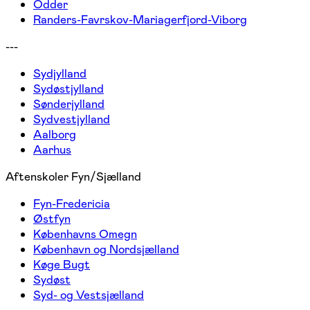
Odder
Randers-Favrskov-Mariagerfjord-Viborg
---
Sydjylland
Sydøstjylland
Sønderjylland
Sydvestjylland
Aalborg
Aarhus
Aftenskoler Fyn/Sjælland
Fyn-Fredericia
Østfyn
Københavns Omegn
København og Nordsjælland
Køge Bugt
Sydøst
Syd- og Vestsjælland