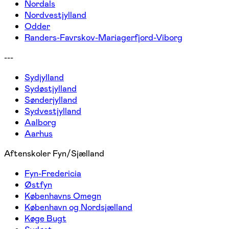
Nordals
Nordvestjylland
Odder
Randers-Favrskov-Mariagerfjord-Viborg
---
Sydjylland
Sydøstjylland
Sønderjylland
Sydvestjylland
Aalborg
Aarhus
Aftenskoler Fyn/Sjælland
Fyn-Fredericia
Østfyn
Københavns Omegn
København og Nordsjælland
Køge Bugt