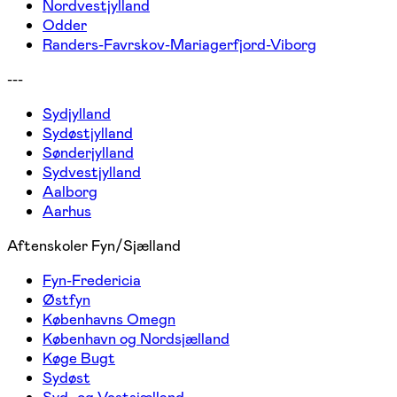
Nordvestjylland
Odder
Randers-Favrskov-Mariagerfjord-Viborg
---
Sydjylland
Sydøstjylland
Sønderjylland
Sydvestjylland
Aalborg
Aarhus
Aftenskoler Fyn/Sjælland
Fyn-Fredericia
Østfyn
Københavns Omegn
København og Nordsjælland
Køge Bugt
Sydøst