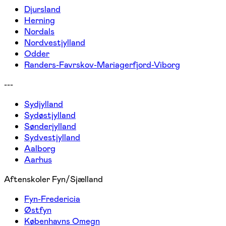
Djursland
Herning
Nordals
Nordvestjylland
Odder
Randers-Favrskov-Mariagerfjord-Viborg
---
Sydjylland
Sydøstjylland
Sønderjylland
Sydvestjylland
Aalborg
Aarhus
Aftenskoler Fyn/Sjælland
Fyn-Fredericia
Østfyn
Københavns Omegn