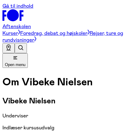
Gå til indhold
Aftenskolen
Kurser
Foredrag, debat og højskoler
Rejser, ture og
rundvisninger
Open menu
Om
Vibeke Nielsen
Vibeke Nielsen
Underviser
Indlæser kursusudvalg