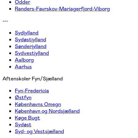
Odder
Randers-Favrskov-Mariagerfjord-Viborg
---
Sydjylland
Sydøstjylland
Sønderjylland
Sydvestjylland
Aalborg
Aarhus
Aftenskoler Fyn/Sjælland
Fyn-Fredericia
Østfyn
Københavns Omegn
København og Nordsjælland
Køge Bugt
Sydøst
Syd- og Vestsjælland