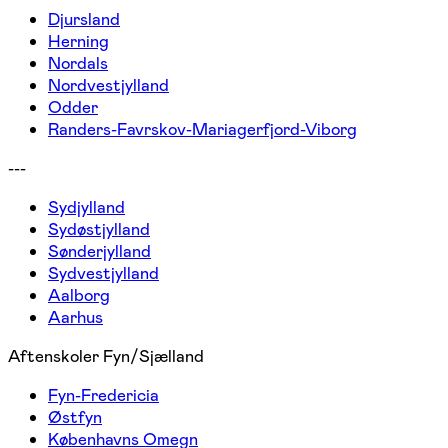
Djursland
Herning
Nordals
Nordvestjylland
Odder
Randers-Favrskov-Mariagerfjord-Viborg
---
Sydjylland
Sydøstjylland
Sønderjylland
Sydvestjylland
Aalborg
Aarhus
Aftenskoler Fyn/Sjælland
Fyn-Fredericia
Østfyn
Københavns Omegn