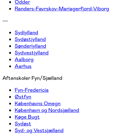
Odder
Randers-Favrskov-Mariagerfjord-Viborg
---
Sydjylland
Sydøstjylland
Sønderjylland
Sydvestjylland
Aalborg
Aarhus
Aftenskoler Fyn/Sjælland
Fyn-Fredericia
Østfyn
Københavns Omegn
København og Nordsjælland
Køge Bugt
Sydøst
Syd- og Vestsjælland