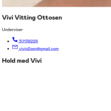
Vivi Vitting Ottosen
Underviser
30138226
vivio2sen@gmail.com
Hold med Vivi
FOF Sydøstjylland
Se hold