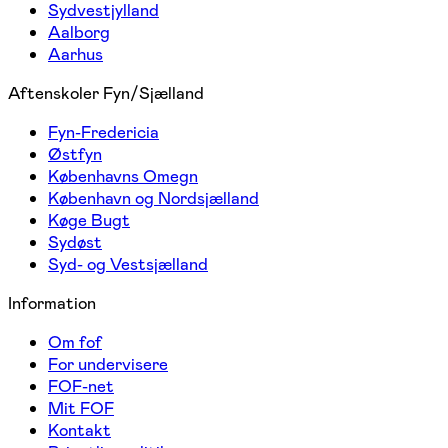
Sydvestjylland
Aalborg
Aarhus
Aftenskoler Fyn/Sjælland
Fyn-Fredericia
Østfyn
Københavns Omegn
København og Nordsjælland
Køge Bugt
Sydøst
Syd- og Vestsjælland
Information
Om fof
For undervisere
FOF-net
Mit FOF
Kontakt