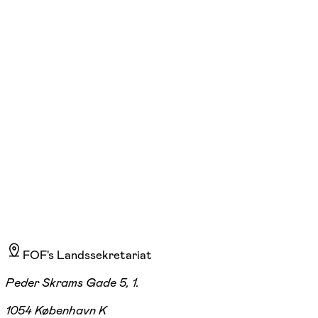
Yoga for letøvede
tirs. 18:00 - 19:15
Start 11/08
Bråskovgård Efterskole, Hornsyld
1.310,00 kr.
FOF's Landssekretariat
Peder Skrams Gade 5, 1.
1054 København K