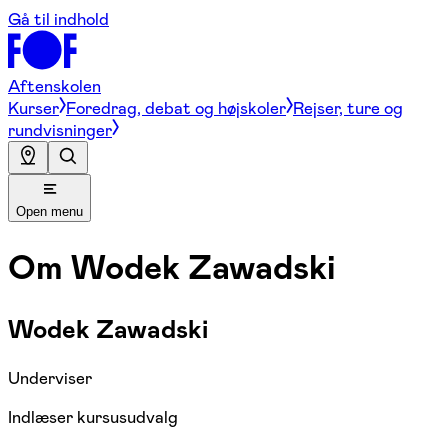
Gå til indhold
Aftenskolen
Kurser
Foredrag, debat og højskoler
Rejser, ture og
rundvisninger
Open menu
Om
Wodek Zawadski
Wodek Zawadski
Underviser
Indlæser kursusudvalg