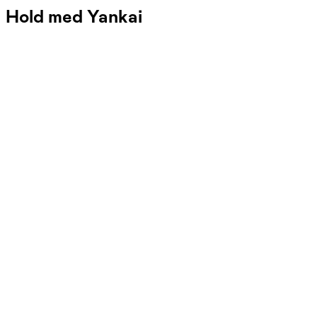
Hold med Yankai
FOF Københavns Omegn
Se hold
Asiens store køkken
tors. 17:00 - 20:30
Start 12/11
Brøndbyvester skole, Krogager, Brøndby
1.100,00 kr.