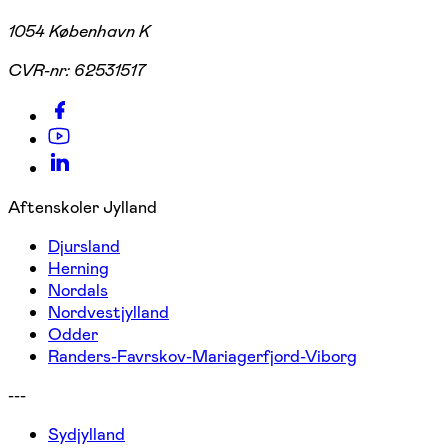
1054 København K
CVR-nr:
62531517
Aftenskoler Jylland
Djursland
Herning
Nordals
Nordvestjylland
Odder
Randers-Favrskov-Mariagerfjord-Viborg
---
Sydjylland