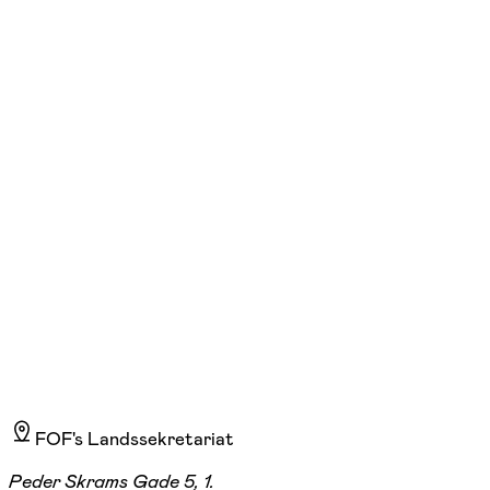
FOF Københavns Omegn
Se hold
Koreansk køkken - workshop
lør. 13:00 - 16:30
07/11
Kildegårdskolen Vest, Herlev
495,00 kr.
FOF's Landssekretariat
Peder Skrams Gade 5, 1.