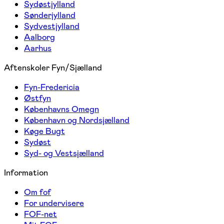
Sydøstjylland
Sønderjylland
Sydvestjylland
Aalborg
Aarhus
Aftenskoler Fyn/Sjælland
Fyn-Fredericia
Østfyn
Københavns Omegn
København og Nordsjælland
Køge Bugt
Sydøst
Syd- og Vestsjælland
Information
Om fof
For undervisere
FOF-net