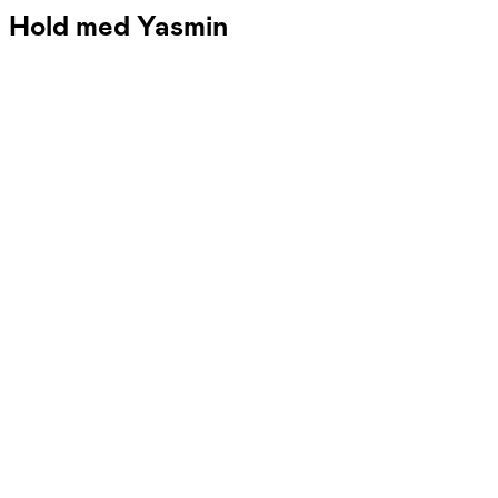
Hold med Yasmin
FOF København og Nordsjælland
Se hold
Kom videre efter stress med yoga –
via sundhedscenter
fre. 15:00 - 16:30
Start 04/09
Sundhedshus Nørrebro, København N
1.290,00 kr.