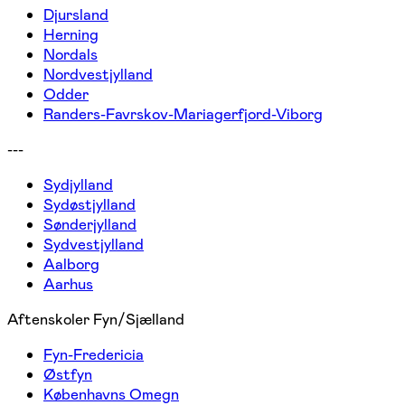
Djursland
Herning
Nordals
Nordvestjylland
Odder
Randers-Favrskov-Mariagerfjord-Viborg
---
Sydjylland
Sydøstjylland
Sønderjylland
Sydvestjylland
Aalborg
Aarhus
Aftenskoler Fyn/Sjælland
Fyn-Fredericia
Østfyn
Københavns Omegn