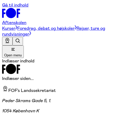
Gå til indhold
Aftenskolen
Kurser
Foredrag, debat og højskoler
Rejser, ture og
rundvisninger
Open menu
Indlæser indhold
Indlæser siden...
FOF's Landssekretariat
Peder Skrams Gade 5, 1.
1054 København K