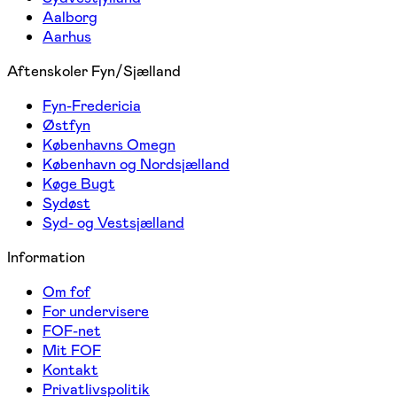
Aalborg
Aarhus
Aftenskoler Fyn/Sjælland
Fyn-Fredericia
Østfyn
Københavns Omegn
København og Nordsjælland
Køge Bugt
Sydøst
Syd- og Vestsjælland
Information
Om fof
For undervisere
FOF-net
Mit FOF
Kontakt
Privatlivspolitik