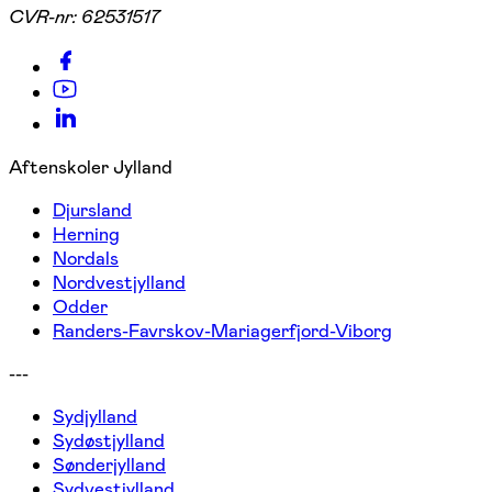
CVR-nr:
62531517
Aftenskoler Jylland
Djursland
Herning
Nordals
Nordvestjylland
Odder
Randers-Favrskov-Mariagerfjord-Viborg
---
Sydjylland
Sydøstjylland
Sønderjylland
Sydvestjylland