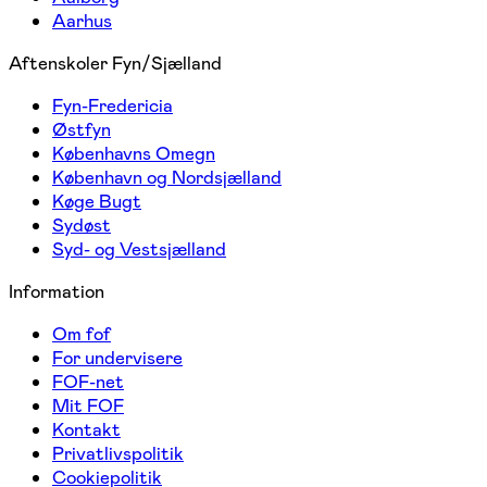
Aarhus
Aftenskoler Fyn/Sjælland
Fyn-Fredericia
Østfyn
Københavns Omegn
København og Nordsjælland
Køge Bugt
Sydøst
Syd- og Vestsjælland
Information
Om fof
For undervisere
FOF-net
Mit FOF
Kontakt
Privatlivspolitik
Cookiepolitik