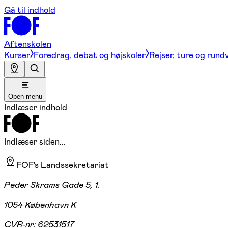
Gå til indhold
Aftenskolen
Kurser
Foredrag, debat og højskoler
Rejser, ture og rund
Open menu
Indlæser indhold
Indlæser siden...
FOF's Landssekretariat
Peder Skrams Gade 5, 1.
1054 København K
CVR-nr:
62531517