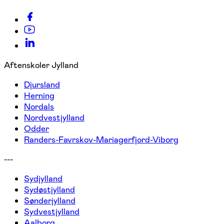
Aftenskoler Jylland
Djursland
Herning
Nordals
Nordvestjylland
Odder
Randers-Favrskov-Mariagerfjord-Viborg
---
Sydjylland
Sydøstjylland
Sønderjylland
Sydvestjylland
Aalborg