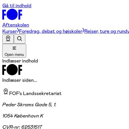
Gå til indhold
Aftenskolen
Kurser
Foredrag, debat og højskoler
Rejser, ture og rund
Open menu
Indlæser indhold
Indlæser siden...
FOF's Landssekretariat
Peder Skrams Gade 5, 1.
1054 København K
CVR-nr:
62531517