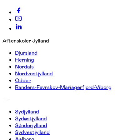
Aftenskoler Jylland
Djursland
Herning
Nordals
Nordvestjylland
Odder
Randers-Favrskov-Mariagerfjord-Viborg
---
Sydjylland
Sydøstjylland
Sønderjylland
Sydvestjylland
Aalborg