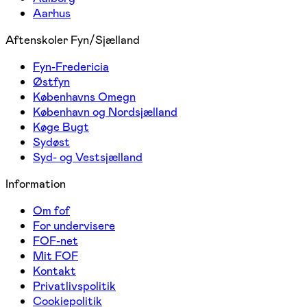
Aarhus
Aftenskoler Fyn/Sjælland
Fyn-Fredericia
Østfyn
Københavns Omegn
København og Nordsjælland
Køge Bugt
Sydøst
Syd- og Vestsjælland
Information
Om fof
For undervisere
FOF-net
Mit FOF
Kontakt
Privatlivspolitik
Cookiepolitik