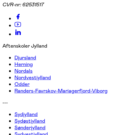
CVR-nr:
62531517
Aftenskoler Jylland
Djursland
Herning
Nordals
Nordvestjylland
Odder
Randers-Favrskov-Mariagerfjord-Viborg
---
Sydjylland
Sydøstjylland
Sønderjylland
Sydvestjylland