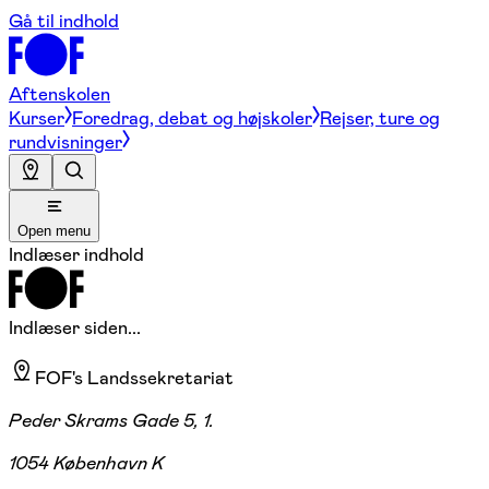
Gå til indhold
Aftenskolen
Kurser
Foredrag, debat og højskoler
Rejser, ture og
rundvisninger
Open menu
Indlæser indhold
Indlæser siden...
FOF's Landssekretariat
Peder Skrams Gade 5, 1.
1054 København K