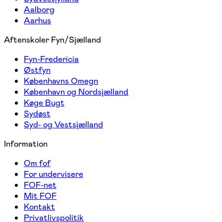
Aalborg
Aarhus
Aftenskoler Fyn/Sjælland
Fyn-Fredericia
Østfyn
Københavns Omegn
København og Nordsjælland
Køge Bugt
Sydøst
Syd- og Vestsjælland
Information
Om fof
For undervisere
FOF-net
Mit FOF
Kontakt
Privatlivspolitik