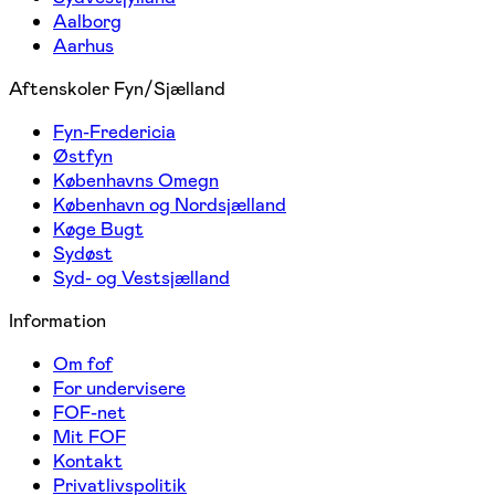
Aalborg
Aarhus
Aftenskoler Fyn/Sjælland
Fyn-Fredericia
Østfyn
Københavns Omegn
København og Nordsjælland
Køge Bugt
Sydøst
Syd- og Vestsjælland
Information
Om fof
For undervisere
FOF-net
Mit FOF
Kontakt
Privatlivspolitik