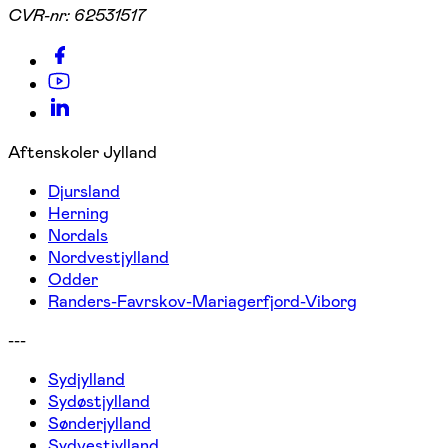
CVR-nr:
62531517
Aftenskoler Jylland
Djursland
Herning
Nordals
Nordvestjylland
Odder
Randers-Favrskov-Mariagerfjord-Viborg
---
Sydjylland
Sydøstjylland
Sønderjylland
Sydvestjylland