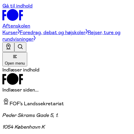
Gå til indhold
Aftenskolen
Kurser
Foredrag, debat og højskoler
Rejser, ture og
rundvisninger
Open menu
Indlæser indhold
Indlæser siden...
FOF's Landssekretariat
Peder Skrams Gade 5, 1.
1054 København K