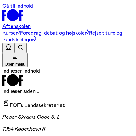
Gå til indhold
Aftenskolen
Kurser
Foredrag, debat og højskoler
Rejser, ture og
rundvisninger
Open menu
Indlæser indhold
Indlæser siden...
FOF's Landssekretariat
Peder Skrams Gade 5, 1.
1054 København K