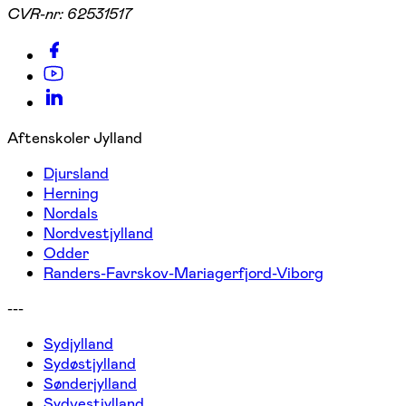
CVR-nr:
62531517
Aftenskoler Jylland
Djursland
Herning
Nordals
Nordvestjylland
Odder
Randers-Favrskov-Mariagerfjord-Viborg
---
Sydjylland
Sydøstjylland
Sønderjylland
Sydvestjylland