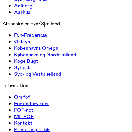
Aalborg
Aarhus
Aftenskoler Fyn/Sjælland
Fyn-Fredericia
Østfyn
Københavns Omegn
København og Nordsjælland
Køge Bugt
Sydøst
Syd- og Vestsjælland
Information
Om fof
For undervisere
FOF-net
Mit FOF
Kontakt
Privatlivspolitik