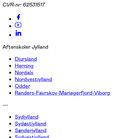
CVR-nr:
62531517
Aftenskoler Jylland
Djursland
Herning
Nordals
Nordvestjylland
Odder
Randers-Favrskov-Mariagerfjord-Viborg
---
Sydjylland
Sydøstjylland
Sønderjylland
Sydvestjylland