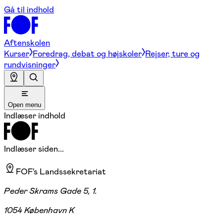
Gå til indhold
Aftenskolen
Kurser
Foredrag, debat og højskoler
Rejser, ture og
rundvisninger
Open menu
Indlæser indhold
Indlæser siden...
FOF's Landssekretariat
Peder Skrams Gade 5, 1.
1054 København K