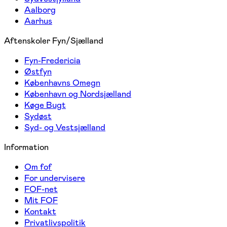
Aalborg
Aarhus
Aftenskoler Fyn/Sjælland
Fyn-Fredericia
Østfyn
Københavns Omegn
København og Nordsjælland
Køge Bugt
Sydøst
Syd- og Vestsjælland
Information
Om fof
For undervisere
FOF-net
Mit FOF
Kontakt
Privatlivspolitik