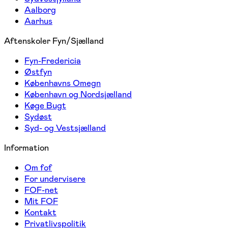
Aalborg
Aarhus
Aftenskoler Fyn/Sjælland
Fyn-Fredericia
Østfyn
Københavns Omegn
København og Nordsjælland
Køge Bugt
Sydøst
Syd- og Vestsjælland
Information
Om fof
For undervisere
FOF-net
Mit FOF
Kontakt
Privatlivspolitik