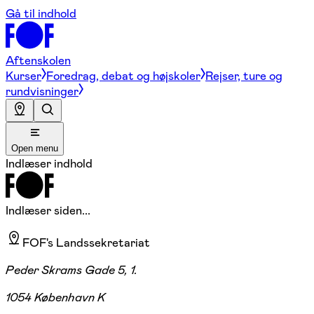
Gå til indhold
Aftenskolen
Kurser
Foredrag, debat og højskoler
Rejser, ture og
rundvisninger
Open menu
Indlæser indhold
Indlæser siden...
FOF's Landssekretariat
Peder Skrams Gade 5, 1.
1054 København K