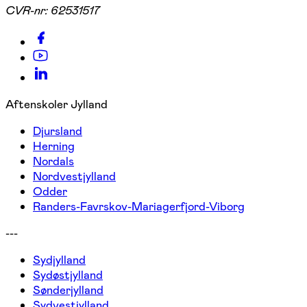
CVR-nr:
62531517
Aftenskoler Jylland
Djursland
Herning
Nordals
Nordvestjylland
Odder
Randers-Favrskov-Mariagerfjord-Viborg
---
Sydjylland
Sydøstjylland
Sønderjylland
Sydvestjylland